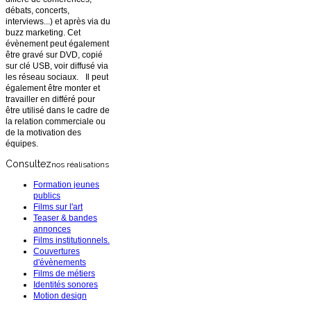
débats, concerts,
interviews...) et après via du
buzz marketing. Cet
évènement peut également
être gravé sur DVD, copié
sur clé USB, voir diffusé via
les réseau sociaux. Il peut
également être monter et
travailler en différé pour
être utilisé dans le cadre de
la relation commerciale ou
de la motivation des
équipes.
Consultez
nos réalisations
Formation jeunes
publics
Films sur l'art
Teaser & bandes
annonces
Films institutionnels.
Couvertures
d'évènements
Films de métiers
Identités sonores
Motion design