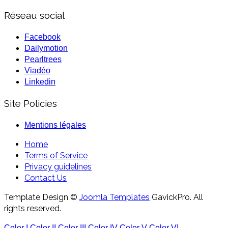
Réseau social
Facebook
Dailymotion
Pearltrees
Viadéo
Linkedin
Site Policies
Mentions légales
Home
Terms of Service
Privacy guidelines
Contact Us
Template Design ©
Joomla Templates
GavickPro. All
rights reserved.
Color I
Color II
Color III
Color IV
Color V
Color VI