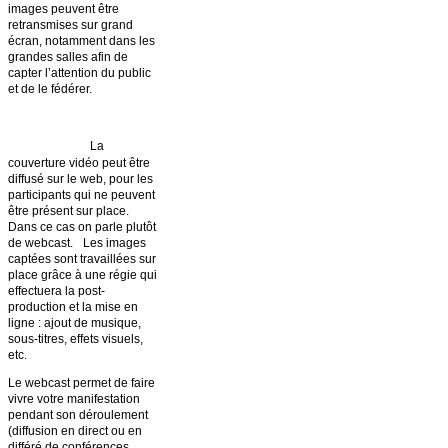
images peuvent être
retransmises sur grand
écran, notamment dans les
grandes salles afin de
capter l’attention du public
et de le fédérer.
Le Webcast :
La
couverture vidéo peut être
diffusé sur le web, pour les
participants qui ne peuvent
être présent sur place.
Dans ce cas on parle plutôt
de webcast. Les images
captées sont travaillées sur
place grâce à une régie qui
effectuera la post-
production et la mise en
ligne : ajout de musique,
sous-titres, effets visuels,
etc.
Le webcast permet de faire
vivre votre manifestation
pendant son déroulement
(diffusion en direct ou en
différé de conférences,